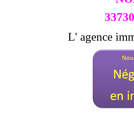
3373
L' agence imm